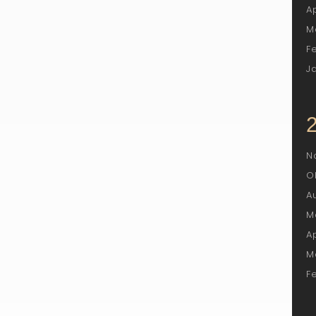
A
M
F
J
N
O
A
M
A
M
F