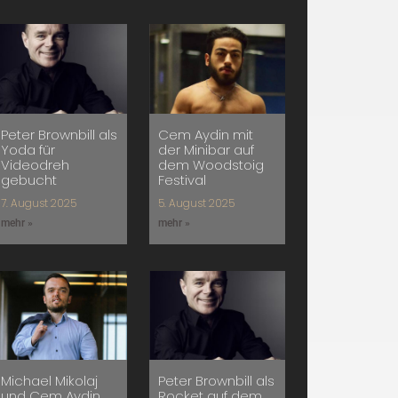
Peter Brownbill als
Cem Aydin mit
Yoda für
der Minibar auf
Videodreh
dem Woodstoig
gebucht
Festival
7. August 2025
5. August 2025
mehr »
mehr »
Michael Mikolaj
Peter Brownbill als
und Cem Aydin
Rocket auf dem