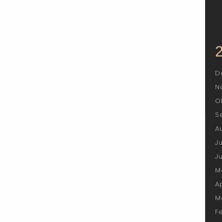
D
N
O
S
A
J
J
M
A
M
F