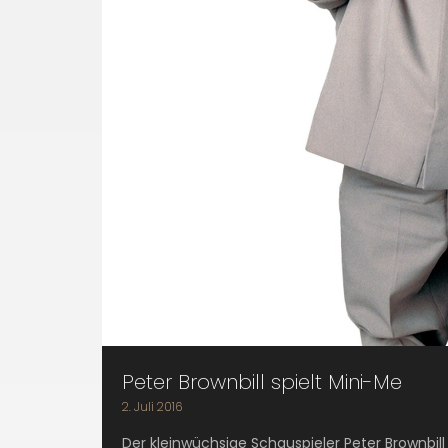
Peter Brownbill spielt Mini-Me
2. Juli 2016
Der kleinwüchsige Schauspieler Peter Brownbill