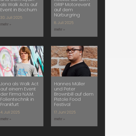
als Walk Acts auf
GRIP Motorevent
Event in Bochum
auf dem
Nürburgring
30. Juli 2025
8. Juli 2025
mehr »
mehr »
Jona als Walk Act
Hannes Müller
auf einem Event
und Peter
der Firma N.A.M.
Brownbill auf dem
Folientechnik in
Pistole Food
Frankfurt
Festival
4. Juli 2025
17. Juni 2025
mehr »
mehr »