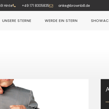
59 Hinte
+49 171 8305835
anke@brownbill.de
UNSERE STERNE
WERDE EIN STERN
SHOWAC