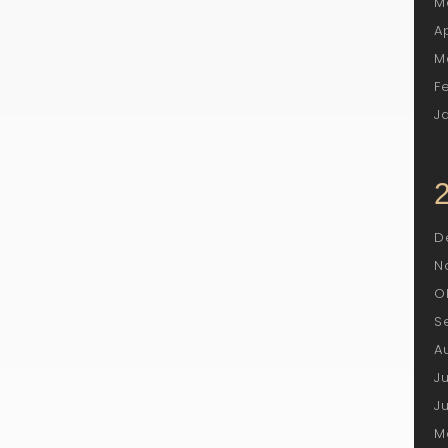
M
A
M
F
J
D
N
O
S
A
J
J
M