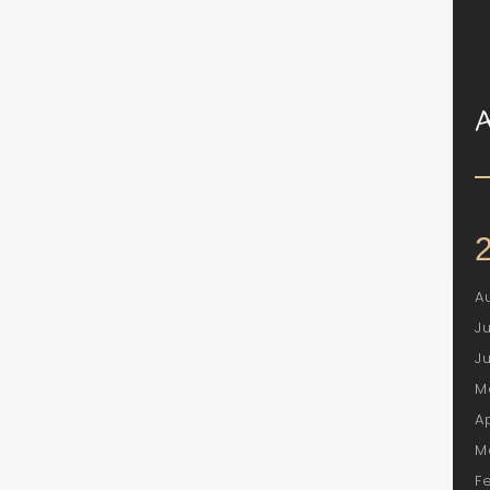
A
J
J
M
A
M
F