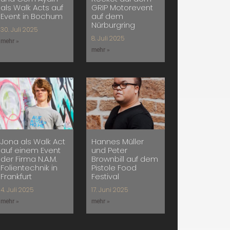
als Walk Acts auf
GRIP Motorevent
Event in Bochum
auf dem
Nürburgring
30. Juli 2025
8. Juli 2025
mehr »
mehr »
Jona als Walk Act
Hannes Müller
auf einem Event
und Peter
der Firma N.A.M.
Brownbill auf dem
Folientechnik in
Pistole Food
Frankfurt
Festival
4. Juli 2025
17. Juni 2025
mehr »
mehr »