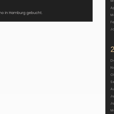
M
A
Hoho in Hamburg gebucht.
M
F
J
D
N
O
S
A
J
J
M