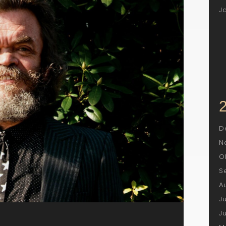
J
D
N
O
S
A
J
J