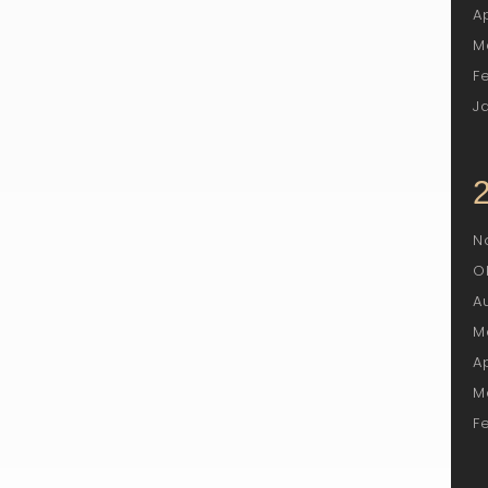
A
M
F
J
N
O
A
M
A
M
F