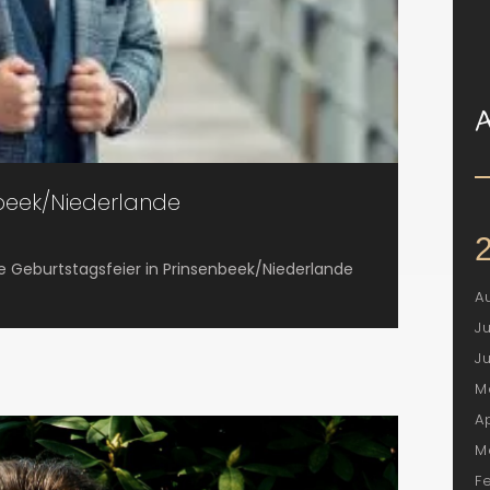
beek/Niederlande
ne Geburtstagsfeier in Prinsenbeek/Niederlande
A
J
J
M
A
M
F