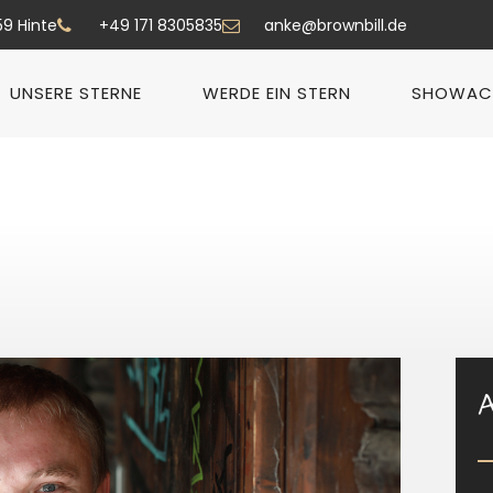
59 Hinte
+49 171 8305835
anke@brownbill.de
UNSERE STERNE
WERDE EIN STERN
SHOWAC