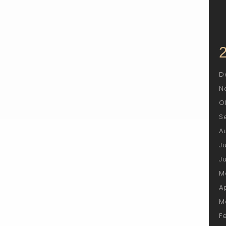
D
N
O
S
A
J
J
M
A
M
F