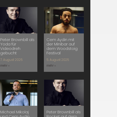
Peter Brownbill als
Cem Aydin mit
Yoda für
der Minibar auf
Videodreh
dem Woodstoig
gebucht
Festival
7. August 2025
5. August 2025
mehr »
mehr »
Michael Mikolaj
Peter Brownbill als
und Cem Aydin
Rocket auf dem