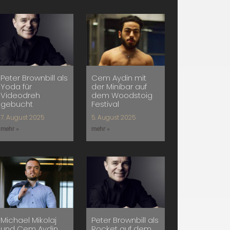
Peter Brownbill als
Cem Aydin mit
Yoda für
der Minibar auf
Videodreh
dem Woodstoig
gebucht
Festival
7. August 2025
5. August 2025
mehr »
mehr »
Michael Mikolaj
Peter Brownbill als
und Cem Aydin
Rocket auf dem