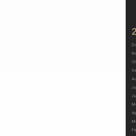
D
N
O
S
A
J
J
M
A
M
F