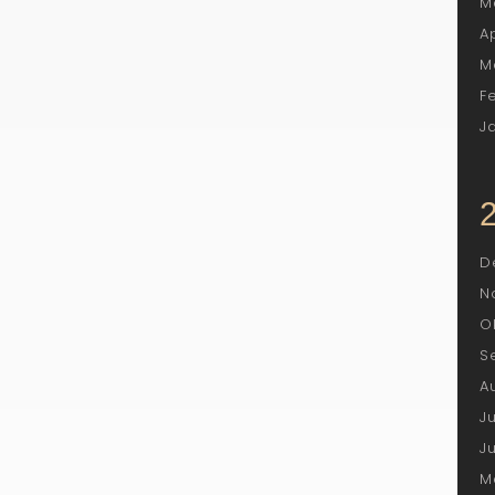
M
A
M
F
J
D
N
O
S
A
J
J
M