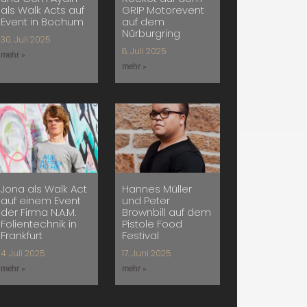
als Walk Acts auf
GRIP Motorevent
Event in Bochum
auf dem
Nürburgring
30. Juli 2025
8. Juli 2025
mehr »
mehr »
Jona als Walk Act
Hannes Müller
auf einem Event
und Peter
der Firma N.A.M.
Brownbill auf dem
Folientechnik in
Pistole Food
Frankfurt
Festival
4. Juli 2025
17. Juni 2025
mehr »
mehr »