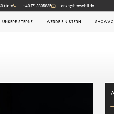
59 Hinte
+49 171 8305835
anke@brownbill.de
UNSERE STERNE
WERDE EIN STERN
SHOWAC