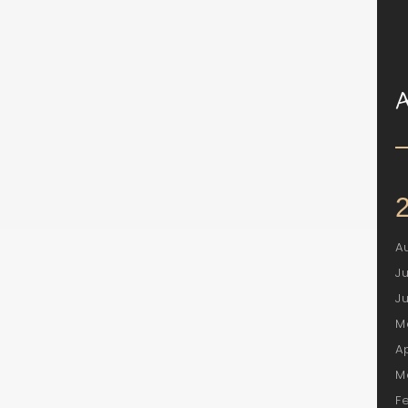
A
J
J
M
A
M
F