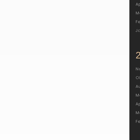
A
M
F
J
N
O
A
M
A
M
F