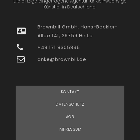
Die einzige eingetragene Agentur für kleinwüchsige
Künstler in Deutschland.
Brownbill GmbH, Hans-Böckler-
Allee 141, 26759 Hinte
+49 171 8305835
anke@brownbill.de
KONTAKT
DATENSCHUTZ
AGB
IMPRESSUM