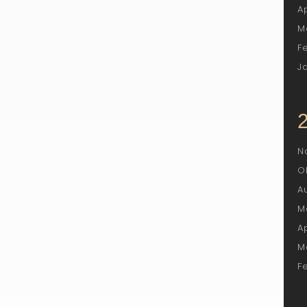
A
M
F
J
N
O
A
M
A
M
F