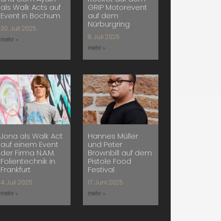
als Walk Acts auf
GRIP Motorevent
Event in Bochum
auf dem
Nürburgring
30. Juli 2025
8. Juli 2025
mehr »
mehr »
Jona als Walk Act
Hannes Müller
auf einem Event
und Peter
der Firma N.A.M.
Brownbill auf dem
Folientechnik in
Pistole Food
Frankfurt
Festival
4. Juli 2025
17. Juni 2025
mehr »
mehr »