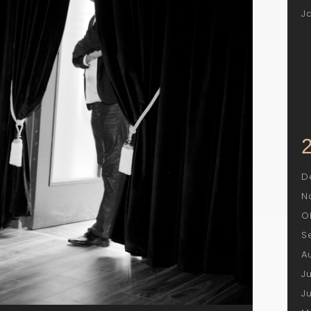
J
D
N
O
S
A
J
J