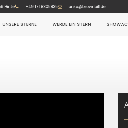
59 Hinte
+49 171 8305835
anke@brownbill.de
UNSERE STERNE
WERDE EIN STERN
SHOWAC