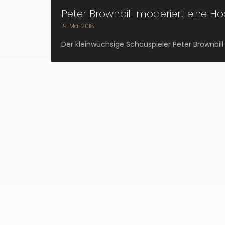
Peter Brownbill moderiert eine Hoch
19. Mai 2018
Der kleinwüchsige Schauspieler Peter Brownbill 