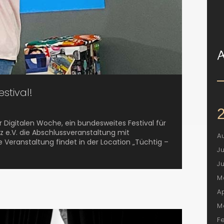
stival!
Digitalen Woche, ein bundesweites Festival für
z e.V. die Abschlussveranstaltung mit
A
e Veranstaltung findet in der Location „Tüchtig –
J
J
M
A
M
F