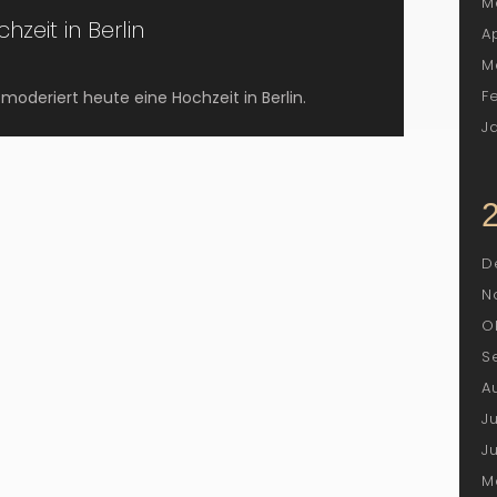
M
zeit in Berlin
A
M
F
moderiert heute eine Hochzeit in Berlin.
J
D
N
O
S
A
J
J
M