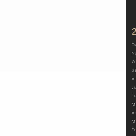
D
N
O
S
A
J
J
M
A
M
F