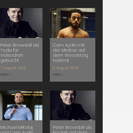
Peter Brownbill als
Cem Aydin mit
Yoda für
der Minibar auf
Videodreh
dem Woodstoig
gebucht
Festival
7. August 2025
5. August 2025
mehr »
mehr »
Michael Mikolaj
Peter Brownbill als
und Cem Aydin
Rocket auf dem