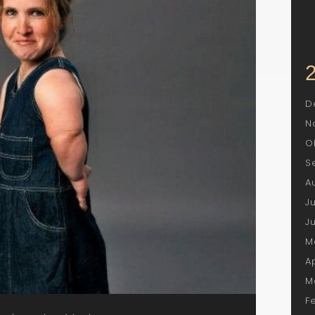
D
N
O
S
A
J
J
M
A
M
F