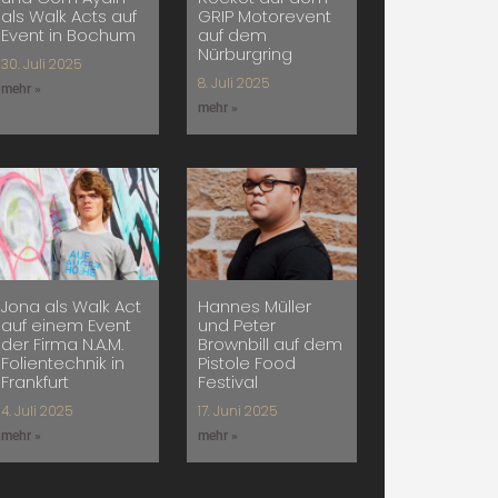
als Walk Acts auf
GRIP Motorevent
Event in Bochum
auf dem
Nürburgring
30. Juli 2025
8. Juli 2025
mehr »
mehr »
Jona als Walk Act
Hannes Müller
auf einem Event
und Peter
der Firma N.A.M.
Brownbill auf dem
Folientechnik in
Pistole Food
Frankfurt
Festival
4. Juli 2025
17. Juni 2025
mehr »
mehr »