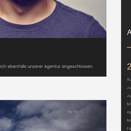
 sich ebenfalls unserer Agentur angeschlossen.
A
J
J
M
A
M
F