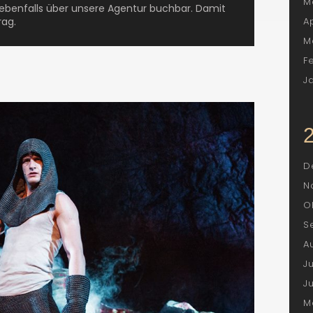
M
 ebenfalls über unsere Agentur buchbar. Damit
rag.
A
M
F
J
D
N
O
S
A
J
J
M