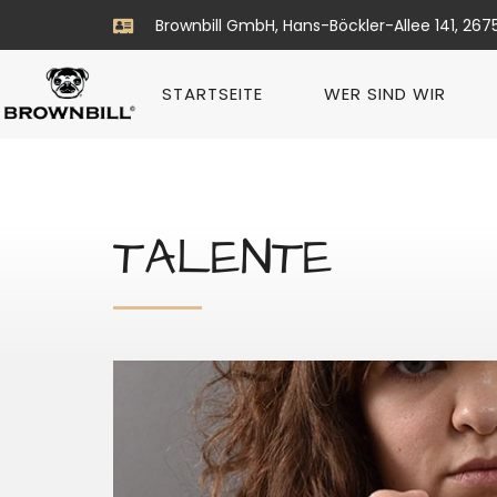
Brownbill GmbH, Hans-Böckler-Allee 141, 267
STARTSEITE
WER SIND WIR
TALENTE