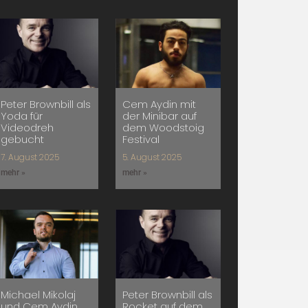
Peter Brownbill als
Cem Aydin mit
Yoda für
der Minibar auf
Videodreh
dem Woodstoig
gebucht
Festival
7. August 2025
5. August 2025
mehr »
mehr »
Michael Mikolaj
Peter Brownbill als
und Cem Aydin
Rocket auf dem