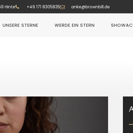
59 Hinte
+49 171 8305835
anke@brownbill.de
UNSERE STERNE
WERDE EIN STERN
SHOWAC