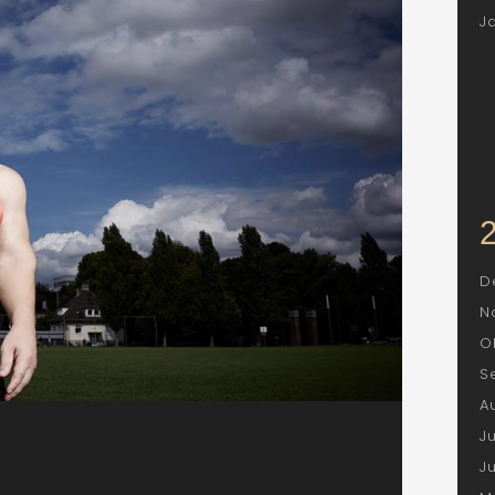
J
D
N
O
S
A
J
J