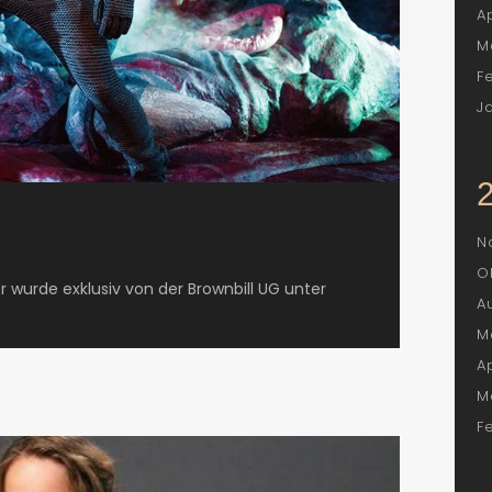
A
M
F
J
N
O
 wurde exklusiv von der Brownbill UG unter
A
M
A
M
F