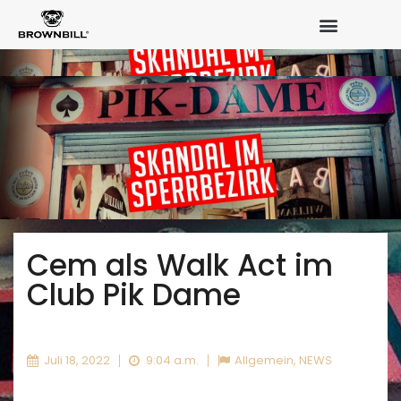
Cem als Walk Act im
Club Pik Dame
Juli 18, 2022
9:04 a.m.
Allgemein
,
NEWS