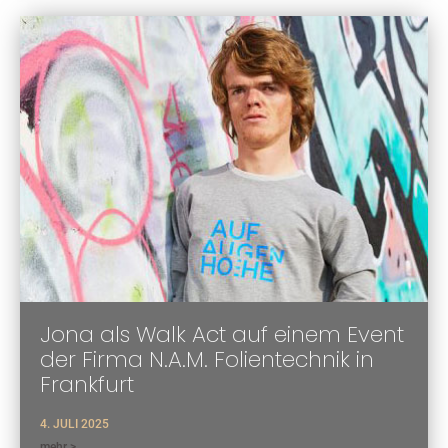
Jona als Walk Act auf einem Event
der Firma N.A.M. Folientechnik in
Frankfurt
4. JULI 2025
mehr >