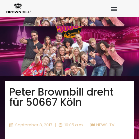
Peter Brownbill dreht
für 50667 Köln
September 8, 2017
10:05 a.m.
NEWS
,
TV