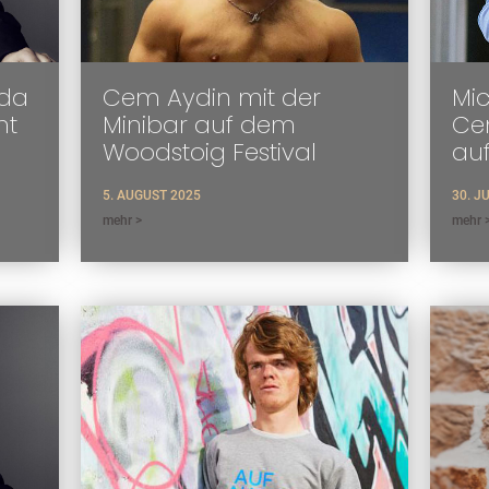
oda
Cem Aydin mit der
Mic
ht
Minibar auf dem
Cem
Woodstoig Festival
au
5. AUGUST 2025
30. J
mehr >
mehr 