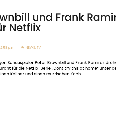
ownbill und Frank Rami
r Netflix
2:58 p.m.
NEWS
,
TV
gen Schauspieler Peter Brownbill und Frank Ramirez dreh
ant für die Netflix-Serie „Dont try this at home“ unter d
 einen Kellner und einen mürrischen Koch.