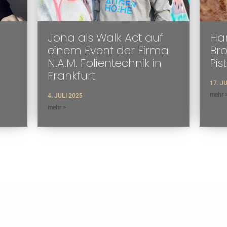
Jona als Walk Act auf
Han
einem Event der Firma
Br
N.A.M. Folientechnik in
Pis
Frankfurt
17. J
mehr 
4. JULI 2025
mehr >