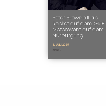
Peter Brownbill als
Rocket auf dem GRIP
Motorevent auf dem
Nürburgring
8. JULI 2025
mehr >