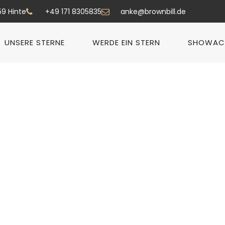
59 Hinte
+49 171 8305835
anke@brownbill.de
UNSERE STERNE
WERDE EIN STERN
SHOWAC