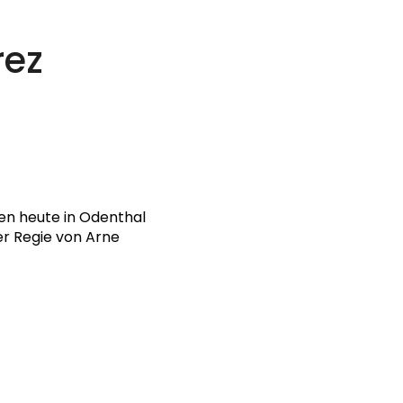
rez
en heute in Odenthal
er Regie von Arne