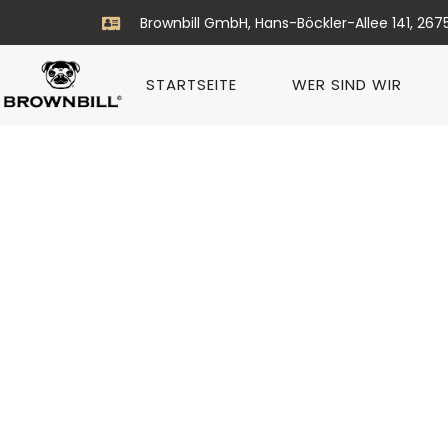
Brownbill GmbH, Hans-Böckler-Allee 141, 267
STARTSEITE
WER SIND WIR