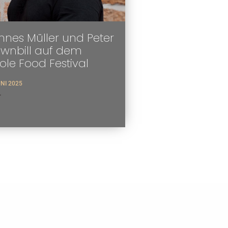
nes Müller und Peter
ownbill auf dem
tole Food Festival
UNI 2025
>