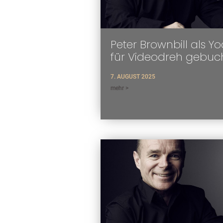
Peter Brownbill als Y
für Videodreh gebuc
7. AUGUST 2025
mehr >