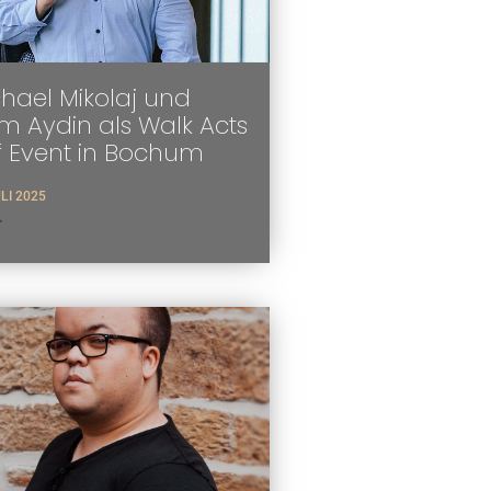
hael Mikolaj und
 Aydin als Walk Acts
f Event in Bochum
ULI 2025
>