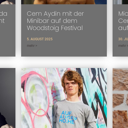
oda
Cem Aydin mit der
Mic
ht
Minibar auf dem
Cem
Woodstoig Festival
au
5. AUGUST 2025
30. J
mehr >
mehr 