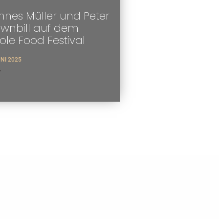
nes Müller und Peter
ownbill auf dem
tole Food Festival
UNI 2025
>