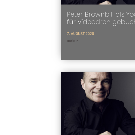
Peter Brownbill als Y
für Videodreh gebuc
7. AUGUST 2025
mehr >