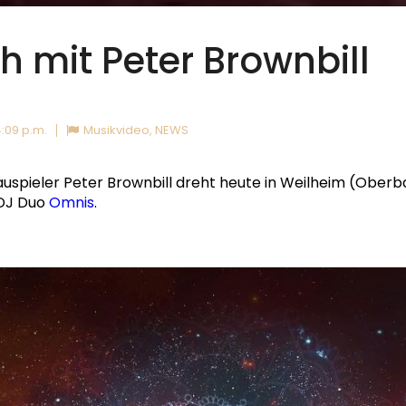
h mit Peter Brownbill
:09 p.m.
Musikvideo
,
NEWS
uspieler Peter Brownbill dreht heute in Weilheim (Oberb
 DJ Duo
Omnis
.