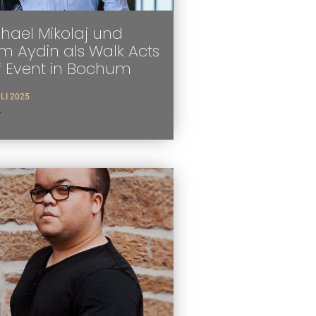
hael Mikolaj und
 Aydin als Walk Acts
f Event in Bochum
ULI 2025
>