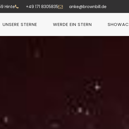
59 Hinte
+49 171 8305835
anke@brownbill.de
UNSERE STERNE
WERDE EIN STERN
SHOWAC