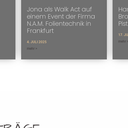
Jona als Walk Act auf
Han
einem Event der Firma
Br
N.A.M. Folientechnik in
Pis
Frankfurt
17. J
mehr 
4. JULI 2025
mehr >