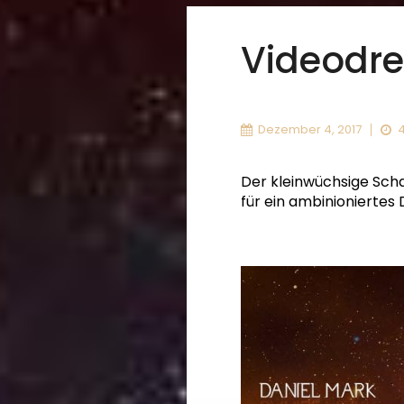
Videodre
Dezember 4, 2017
4
Der kleinwüchsige Scha
für ein ambinioniertes