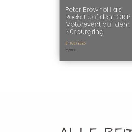
Peter Brownbill als
Rocket auf dem GRIP
Motorevent auf dem
Nürburgring
8. JULI 2025
mehr >