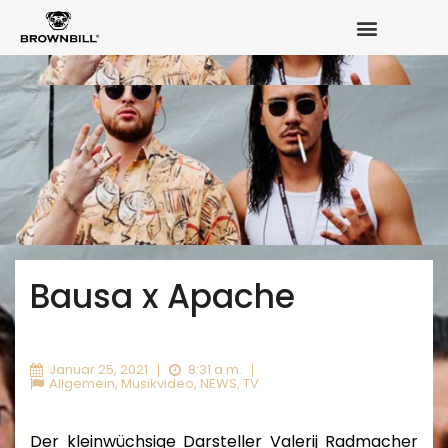
Bausa x Apache
Januar 25, 2021
8:31 a.m.
Allgemein
,
Musikvideo
,
NEWS
,
TV
Der kleinwüchsige Darsteller Valerij Radmacher