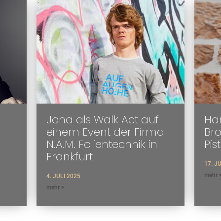
Jona als Walk Act auf
Han
einem Event der Firma
Br
N.A.M. Folientechnik in
Pis
Frankfurt
17. J
mehr 
4. JULI 2025
mehr >