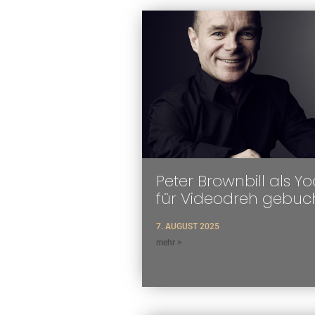
Peter Brownbill als Y
für Videodreh gebuc
7. AUGUST 2025
mehr >