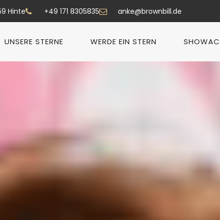
59 Hinte
+49 171 8305835
anke@brownbill.de
UNSERE STERNE
WERDE EIN STERN
SHOWAC