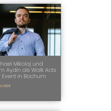
hael Mikolaj und
 Aydin als Walk Acts
f Event in Bochum
ULI 2025
>