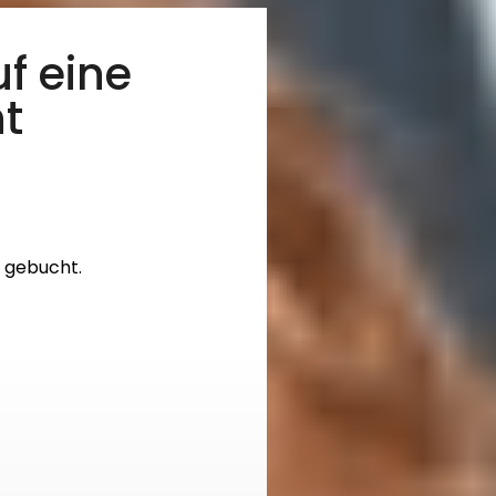
f eine
ht
n gebucht.