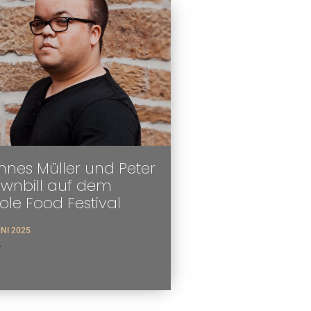
nes Müller und Peter
ownbill auf dem
tole Food Festival
UNI 2025
>