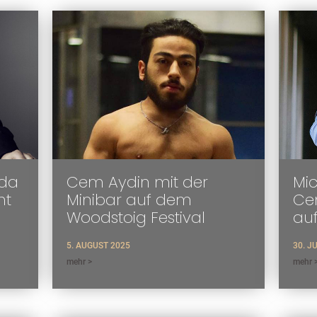
oda
Cem Aydin mit der
Mic
ht
Minibar auf dem
Cem
Woodstoig Festival
au
5. AUGUST 2025
30. J
mehr >
mehr 