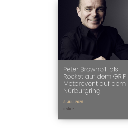
Peter Brownbill als
Rocket auf dem GRIP
Motorevent auf dem
Nürburgring
8. JULI 2025
mehr >