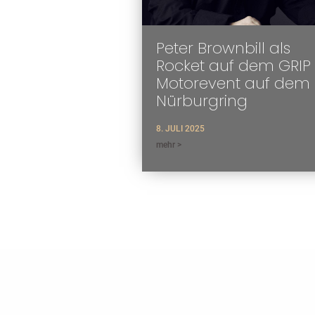
Peter Brownbill als
Rocket auf dem GRIP
Motorevent auf dem
Nürburgring
8. JULI 2025
mehr >