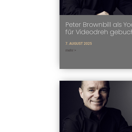
Peter Brownbill als Y
für Videodreh gebuc
7. AUGUST 2025
mehr >