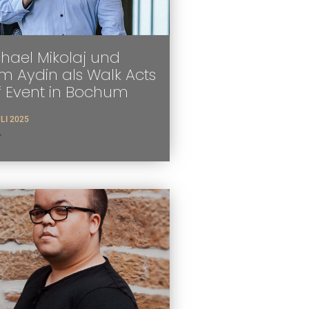
hael Mikolaj und
 Aydin als Walk Acts
f Event in Bochum
ULI 2025
>