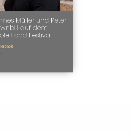
nes Müller und Peter
ownbill auf dem
tole Food Festival
UNI 2025
>