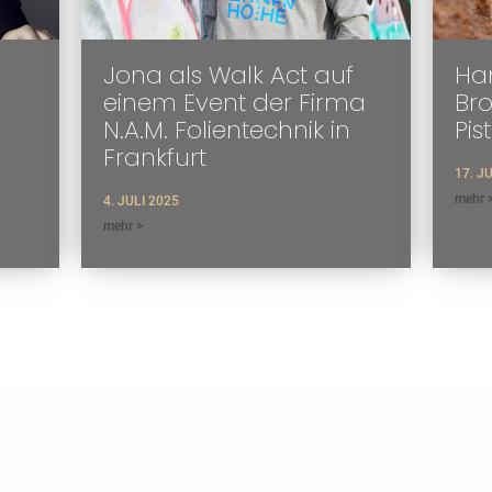
Jona als Walk Act auf
Han
einem Event der Firma
Br
N.A.M. Folientechnik in
Pis
Frankfurt
17. J
mehr 
4. JULI 2025
mehr >