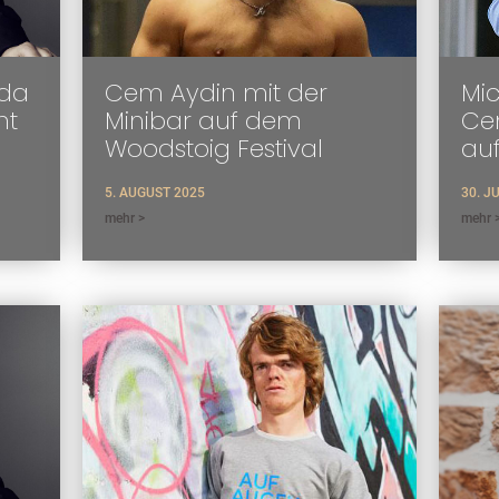
oda
Cem Aydin mit der
Mic
ht
Minibar auf dem
Cem
Woodstoig Festival
au
5. AUGUST 2025
30. J
mehr >
mehr 