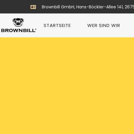
Brownbill GmbH, Hans-Böckler-Allee 141, 267
STARTSEITE
WER SIND WIR