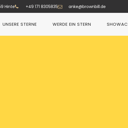
59 Hinte
+49 171 8305835
anke@brownbill.de
UNSERE STERNE
WERDE EIN STERN
SHOWAC