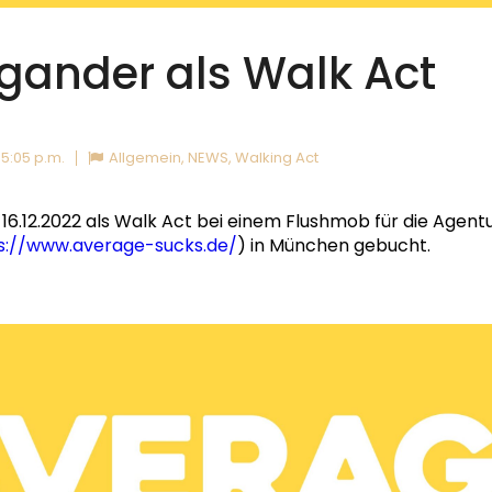
gander als Walk Act
5:05 p.m.
Allgemein
,
NEWS
,
Walking Act
16.12.2022 als Walk Act bei einem Flushmob für die Agent
s://www.average-sucks.de/
) in München gebucht.