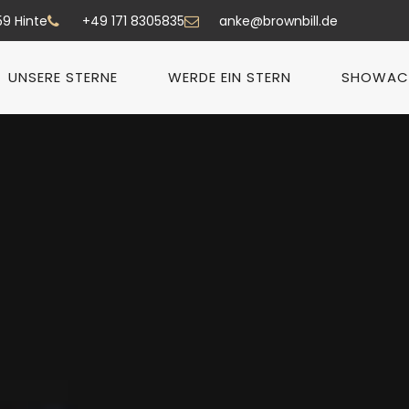
59 Hinte
+49 171 8305835
anke@brownbill.de
UNSERE STERNE
WERDE EIN STERN
SHOWAC