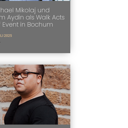
hael Mikolaj und
 Aydin als Walk Acts
f Event in Bochum
ULI 2025
>