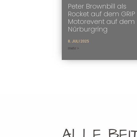
Peter Brownbill als
Rocket auf dem GRIP
Motorevent auf dem
Nürburgring
8. JULI 2025
mehr >
ALLE BEI