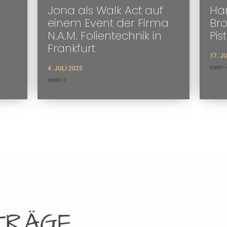
Jona als Walk Act auf
Han
einem Event der Firma
Br
N.A.M. Folientechnik in
Pis
Frankfurt
17. J
mehr 
4. JULI 2025
mehr >
TRÄGE