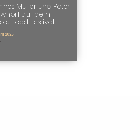
nes Müller und Peter
ownbill auf dem
tole Food Festival
UNI 2025
>