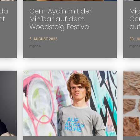
oda
Cem Aydin mit der
Mic
ht
Minibar auf dem
Cem
Woodstoig Festival
au
5. AUGUST 2025
30. J
mehr >
mehr 