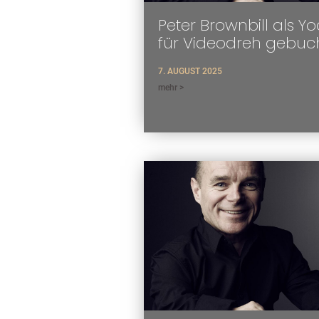
Peter Brownbill als Y
für Videodreh gebuc
7. AUGUST 2025
mehr >