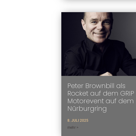
Peter Brownbill als
Rocket auf dem GRIP
Motorevent auf dem
Nürburgring
8. JULI 2025
mehr >