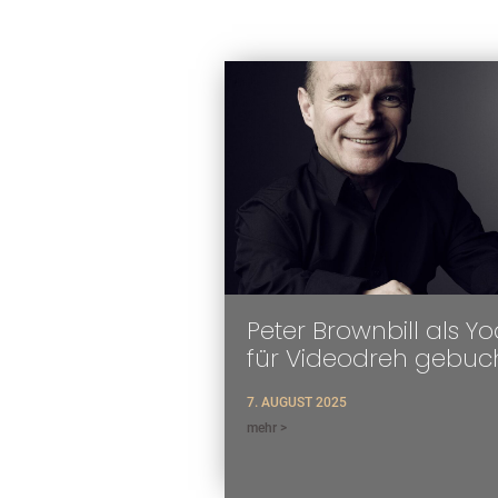
Peter Brownbill als Y
für Videodreh gebuc
7. AUGUST 2025
mehr >