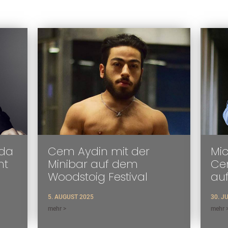
oda
Cem Aydin mit der
Mic
ht
Minibar auf dem
Cem
Woodstoig Festival
au
5. AUGUST 2025
30. J
mehr >
mehr 