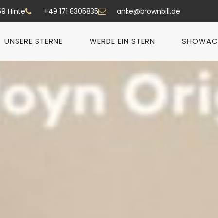
59 Hinte
+49 171 8305835
anke@brownbill.de
UNSERE STERNE
WERDE EIN STERN
SHOWAC