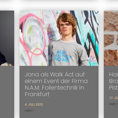
Jona als Walk Act auf
Han
einem Event der Firma
Br
N.A.M. Folientechnik in
Pis
Frankfurt
17. J
mehr 
4. JULI 2025
mehr >