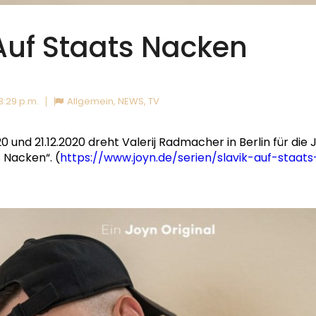
 Auf Staats Nacken
3:29 p.m.
Allgemein
,
NEWS
,
TV
0 und 21.12.2020 dreht Valerij Radmacher in Berlin für die 
s Nacken“. (
https://www.joyn.de/serien/slavik-auf-staat