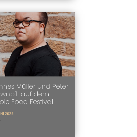
nes Müller und Peter
ownbill auf dem
tole Food Festival
UNI 2025
>