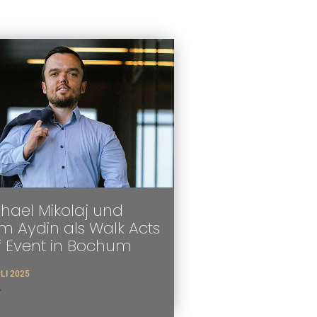
hael Mikolaj und
 Aydin als Walk Acts
f Event in Bochum
ULI 2025
>